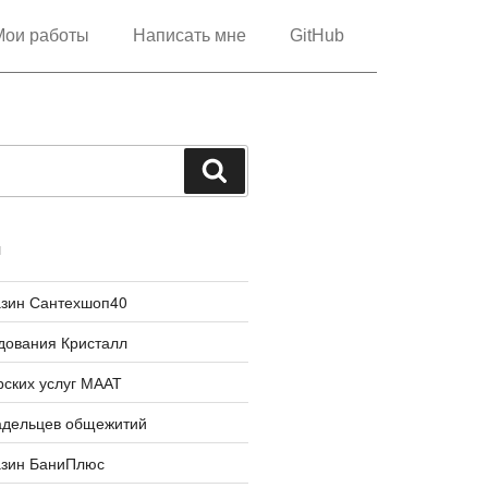
Мои работы
Написать мне
GitHub
И
азин Сантехшоп40
дования Кристалл
рских услуг МААТ
адельцев общежитий
азин БаниПлюс